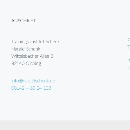
ANSCHRIFT
L
P
Trainings Institut Schenk
T
Harald Schenk
H
Wittelsbacher Allee 2
R
82140 Olching
K
info@haraldschenk.de
08142 – 65 24 133