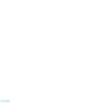
rs/odr
.